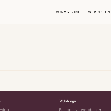
VORMGEVING
WEBDESIGN
p
Webdesign
eving
Responsive webdesign