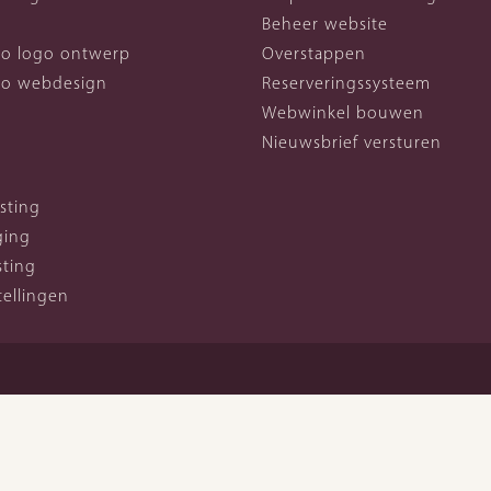
Beheer website
lio logo ontwerp
Overstappen
lio webdesign
Reserveringssysteem
Webwinkel bouwen
Nieuwsbrief versturen
sting
ging
sting
tellingen