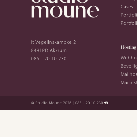
Cases
Portfo
Portfo
It Vegelinskampke 2
Hosting
8491PD
Akkrum
Webho
085 - 20 10 230
Beveili
Mailho
Mailins
© Studio Moune 2026
| 085 - 20 10 230